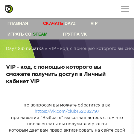
ГЛАВНАЯ
СКАЧАТЬ
DAYZ
VIP
ИГРАТЬ СО
STEAM
ГРУППА VK
Dayz Sib пиратка
» VIP - код, с помощью которого вы смо
VIP - код, с помощью которого вы
сможете получить доступ в Личный
кабинет VIP
по вопросам вы можете обратится в вк
https://vk.com/club152082797
при нажатии "Выбрать" вы соглашаетесь с тем что
после оплаты вы получите vip ключ
которым дает вам право активировать на сайте свой