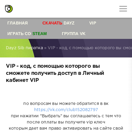
ГЛАВНАЯ
СКАЧАТЬ
DAYZ
VIP
ИГРАТЬ СО
STEAM
ГРУППА VK
Dayz Sib пиратка
» VIP - код, с помощью которого вы смо
VIP - код, с помощью которого вы
сможете получить доступ в Личный
кабинет VIP
по вопросам вы можете обратится в вк
https://vk.com/club152082797
при нажатии "Выбрать" вы соглашаетесь с тем что
после оплаты вы получите vip ключ
которым дает вам право активировать на сайте свой