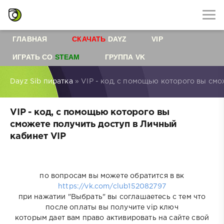
ГЛАВНАЯ
СКАЧАТЬ
DAYZ
VIP
ИГРАТЬ СО
STEAM
ГРУППА VK
Dayz Sib пиратка
» VIP - код, с помощью которого вы смо
VIP - код, с помощью которого вы
сможете получить доступ в Личный
кабинет VIP
по вопросам вы можете обратится в вк
https://vk.com/club152082797
при нажатии "Выбрать" вы соглашаетесь с тем что
после оплаты вы получите vip ключ
которым дает вам право активировать на сайте свой