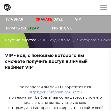
ГЛАВНАЯ
СКАЧАТЬ
DAYZ
VIP
ИГРАТЬ СО
STEAM
ГРУППА VK
Dayz Sib пиратка
» VIP - код, с помощью которого вы смо
VIP - код, с помощью которого вы
сможете получить доступ в Личный
кабинет VIP
по вопросам вы можете обратится в вк
https://vk.com/club152082797
при нажатии "Выбрать" вы соглашаетесь с тем что
после оплаты вы получите vip ключ
которым дает вам право активировать на сайте свой