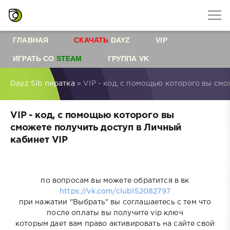
ГЛАВНАЯ
СКАЧАТЬ
DAYZ
VIP
ИГРАТЬ СО
STEAM
ГРУППА VK
Dayz Sib пиратка
» VIP - код, с помощью которого вы смо
VIP - код, с помощью которого вы
сможете получить доступ в Личный
кабинет VIP
по вопросам вы можете обратится в вк
https://vk.com/club152082797
при нажатии "Выбрать" вы соглашаетесь с тем что
после оплаты вы получите vip ключ
которым дает вам право активировать на сайте свой