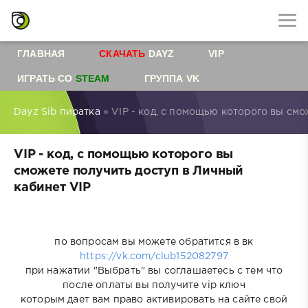
ГЛАВНАЯ
СКАЧАТЬ
DAYZ
VIP
ИГРАТЬ СО
STEAM
ГРУППА VK
Dayz Sib пиратка
» VIP - код, с помощью которого вы смо
VIP - код, с помощью которого вы
сможете получить доступ в Личный
кабинет VIP
по вопросам вы можете обратится в вк
https://vk.com/club152082797
при нажатии "Выбрать" вы соглашаетесь с тем что
после оплаты вы получите vip ключ
которым дает вам право активировать на сайте свой