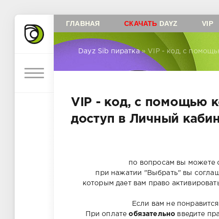
ГЛАВНАЯ
СКАЧАТЬ
DAYZ
VIP
Dayz Sib пиратка
» VIP - код, с помощ
VIP - код, с помощью 
доступ в Личный кабин
по вопросам вы можете 
при нажатии "Выбрать" вы соглаш
которым дает вам право активировать
Если вам не понравится
При оплате
обязательно
введите пра