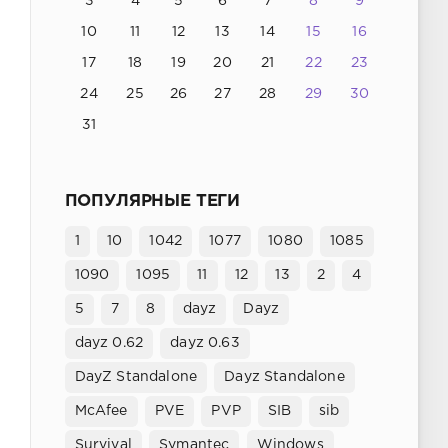
3
4
5
6
7
8
9
10
11
12
13
14
15
16
17
18
19
20
21
22
23
24
25
26
27
28
29
30
31
ПОПУЛЯРНЫЕ ТЕГИ
1
10
1042
1077
1080
1085
1090
1095
11
12
13
2
4
5
7
8
dayz
Dayz
dayz 0.62
dayz 0.63
DayZ Standalone
Dayz Standalone
McAfee
PVE
PVP
SIB
sib
Survival
Symantec
Windows