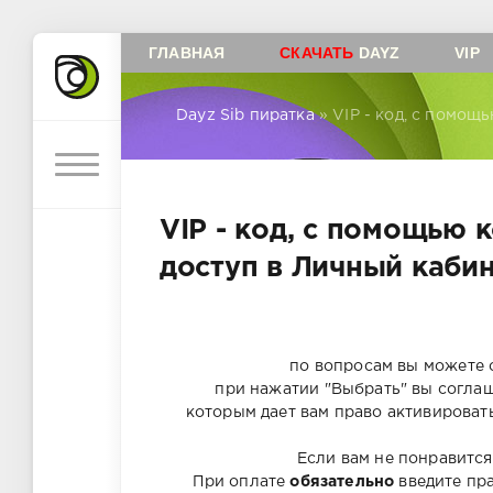
ГЛАВНАЯ
СКАЧАТЬ
DAYZ
VIP
Dayz Sib пиратка
» VIP - код, с помощ
VIP - код, с помощью 
доступ в Личный кабин
по вопросам вы можете 
при нажатии "Выбрать" вы соглаш
которым дает вам право активировать
Если вам не понравится
При оплате
обязательно
введите пра