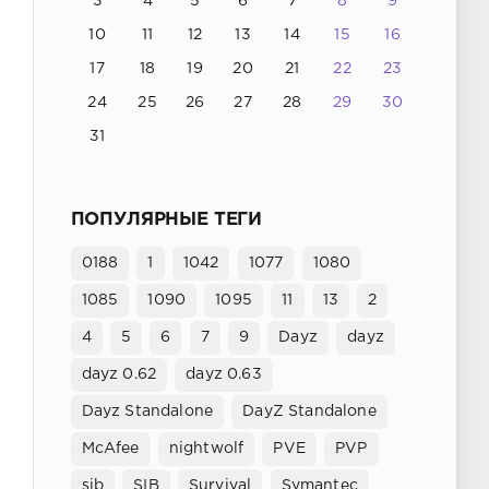
3
4
5
6
7
8
9
10
11
12
13
14
15
16
17
18
19
20
21
22
23
24
25
26
27
28
29
30
31
ПОПУЛЯРНЫЕ ТЕГИ
0188
1
1042
1077
1080
1085
1090
1095
11
13
2
4
5
6
7
9
Dayz
dayz
dayz 0.62
dayz 0.63
Dayz Standalone
DayZ Standalone
McAfee
nightwolf
PVE
PVP
sib
SIB
Survival
Symantec