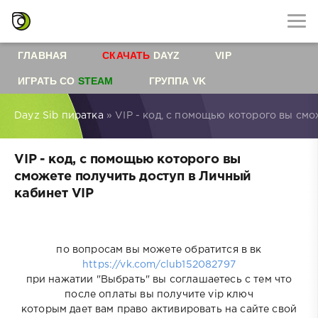
ГЛАВНАЯ
СКАЧАТЬ
DAYZ
VIP
ИГРАТЬ СО
STEAM
ГРУППА VK
Dayz Sib пиратка
» VIP - код, с помощью которого вы смо
VIP - код, с помощью которого вы
сможете получить доступ в Личный
кабинет VIP
по вопросам вы можете обратится в вк
https://vk.com/club152082797
при нажатии "Выбрать" вы соглашаетесь с тем что
после оплаты вы получите vip ключ
которым дает вам право активировать на сайте свой